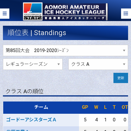
順位表 | Standings
更新
クラス Aの順位
チーム
GP
W
L
T
OT
ゴードーアシスターズＡ
5
4
1
0
0