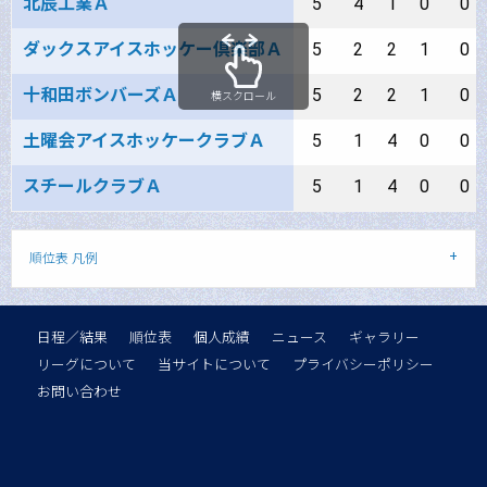
北辰工業Ａ
5
4
1
0
0
ダックスアイスホッケー倶楽部Ａ
5
2
2
1
0
十和田ボンバーズＡ
5
2
2
1
0
横スクロール
土曜会アイスホッケークラブＡ
5
1
4
0
0
スチールクラブＡ
5
1
4
0
0
順位表 凡例
日程／結果
順位表
個人成績
ニュース
ギャラリー
リーグについて
当サイトについて
プライバシーポリシー
お問い合わせ